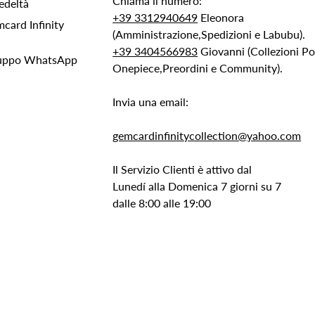
Chiama il numero:
edeltà
+39 3312940649
Eleonora
ard Infinity
(Amministrazione,Spedizioni e Labubu).
+39 3404566983
Giovanni (Collezioni 
Gruppo WhatsApp
Onepiece,Preordini e Community).
Invia una email:
gemcardinfinitycollection@yahoo.com
Il Servizio Clienti è attivo dal
Lunedí alla Domenica 7 giorni su 7
dalle 8:00 alle 19:00