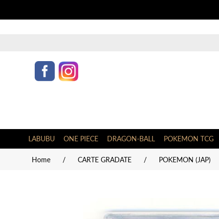
LABUBU
ONE PIECE
DRAGON-BALL
POKEMON TCG
Home
/
CARTE GRADATE
/
POKEMON (JAP)