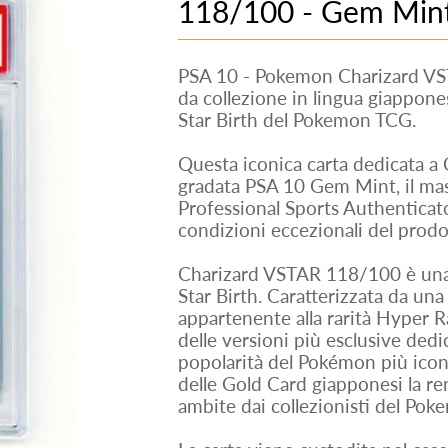
118/100 - Gem Mint
PSA 10 - Pokemon Charizard V
da collezione in lingua giappone
Star Birth del Pokemon TCG.
Questa iconica carta dedicata a 
gradata PSA 10 Gem Mint, il ma
Professional Sports Authenticato
condizioni eccezionali del prodo
Charizard VSTAR 118/100 è una de
Star Birth. Caratterizzata da una
appartenente alla rarità Hyper R
delle versioni più esclusive dedi
popolarità del Pokémon più iconic
delle Gold Card giapponesi la r
ambite dai collezionisti del Po