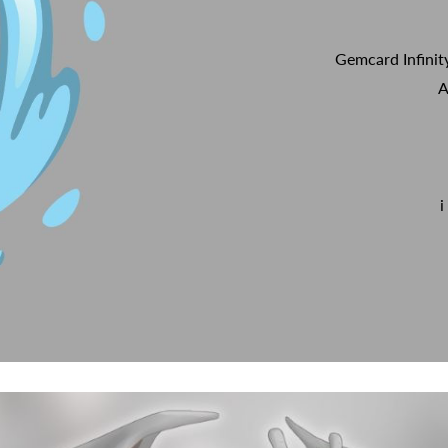
Gemcard Infinit
A
i