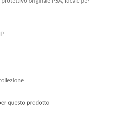
 protettivo originale PSA, ideale per
AP
ollezione.
 per questo prodotto