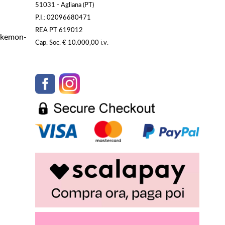
51031 - Agliana (PT)
P.I.: 02096680471
REA PT 619012
Pokemon-
Cap. Soc. € 10.000,00 i.v.