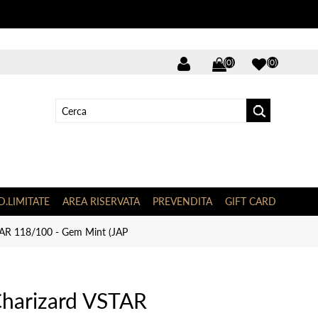
(0)
(0)
D.LIMITATE
AREA RISERVATA
PREVENDITA
GIFT CARD
TAR 118/100 - Gem Mint (JAP
harizard VSTAR