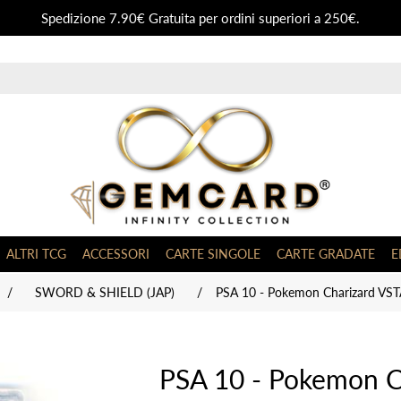
Spedizione 7.90€ Gratuita per ordini superiori a 250€.
ALTRI TCG
ACCESSORI
CARTE SINGOLE
CARTE GRADATE
E
/
SWORD & SHIELD (JAP)
/
PSA 10 - Pokemon Charizard VS
PSA 10 - Pokemon C