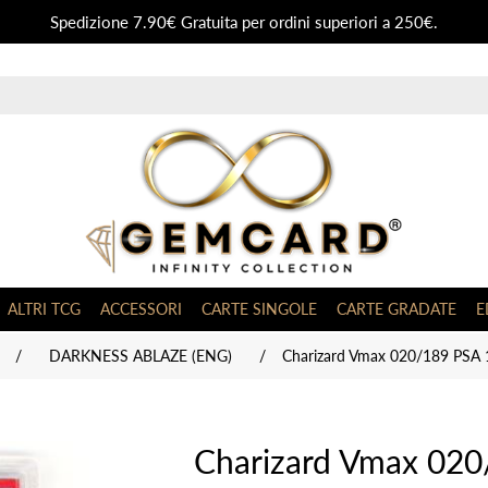
Spedizione 7.90€ Gratuita per ordini superiori a 250€.
ALTRI TCG
ACCESSORI
CARTE SINGOLE
CARTE GRADATE
E
/
DARKNESS ABLAZE (ENG)
/
Charizard Vmax 020/189 PSA
Charizard Vmax 02