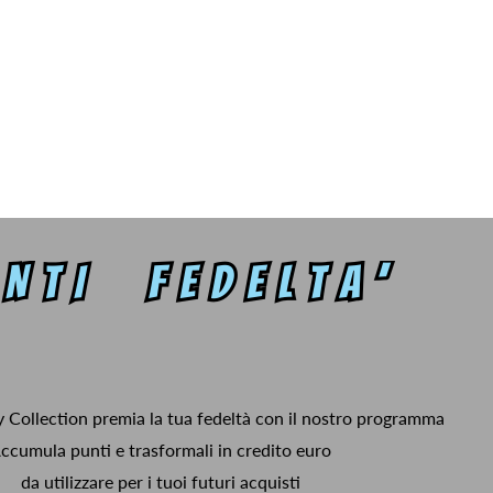
y Collection premia la tua fedeltà con il nostro programma
ccumula punti e trasformali in credito euro
da utilizzare per i tuoi futuri acquisti