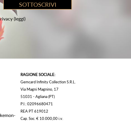
privacy
(leggi)
RAGIONE SOCIALE:
Gemcard Infinity Collection S.R.L.
Via Magni Magnino, 17
51031 - Agliana (PT)
P.I.: 02096680471
REA PT 619012
Pokemon-
Cap. Soc. € 10.000,00 i.v.