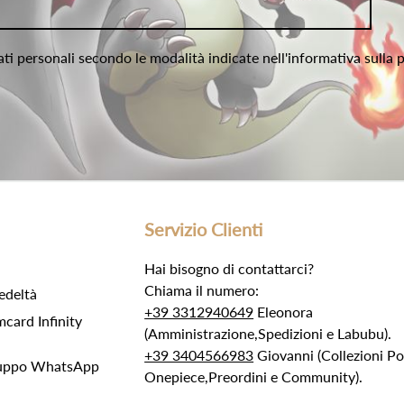
ati personali secondo le modalità indicate nell'informativa sulla 
Servizio Clienti
Hai bisogno di contattarci?
Chiama il numero:
edeltà
+39 3312940649
Eleonora
ard Infinity
(Amministrazione,Spedizioni e Labubu).
+39 3404566983
Giovanni (Collezioni 
Gruppo WhatsApp
Onepiece,Preordini e Community).