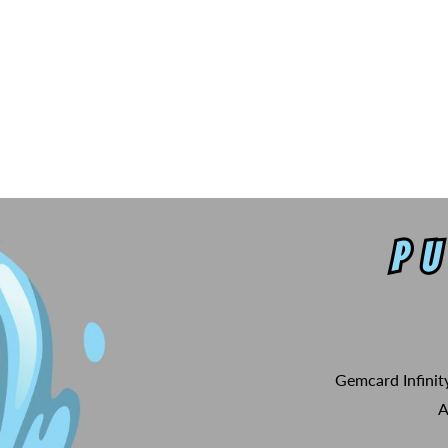
Gemcard Infinit
A