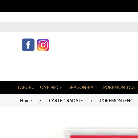
LABUBU
ONE PIECE
DRAGON-BALL
POKEMON TCG
Home
/
CARTE GRADATE
/
POKEMON (ENG)