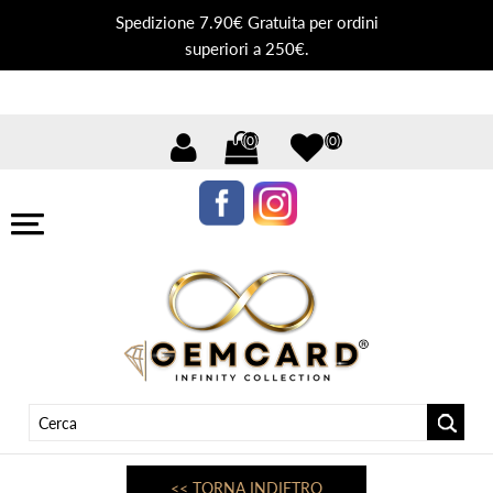
Spedizione 7.90€ Gratuita per ordini
superiori a 250€.
(0)
(0)
<< TORNA INDIETRO