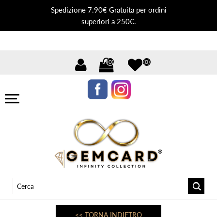
Spedizione 7.90€ Gratuita per ordini
superiori a 250€.
(0)
(0)
<< TORNA INDIETRO