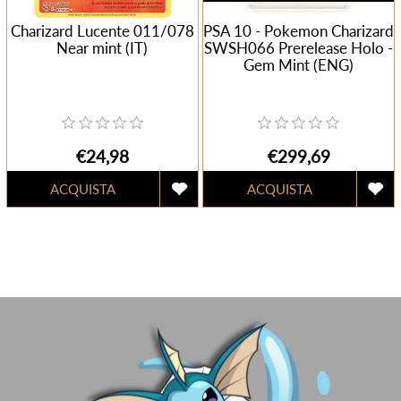
Charizard Lucente 011/078
PSA 10 - Pokemon Charizard
Near mint (IT)
SWSH066 Prerelease Holo -
Gem Mint (ENG)
€24,98
€299,69