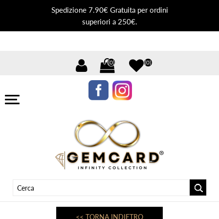
Spedizione 7.90€ Gratuita per ordini
superiori a 250€.
(0)
(0)
<< TORNA INDIETRO