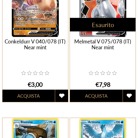
Esaurito
Conkeldurr V 040/078 (IT)
Melmetal V 075/078 (IT)
Near mint
Near mint
€3,00
€7,98