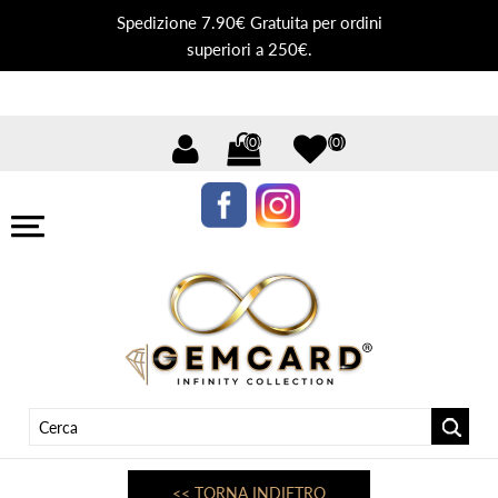
Spedizione 7.90€ Gratuita per ordini
superiori a 250€.
(0)
(0)
<< TORNA INDIETRO