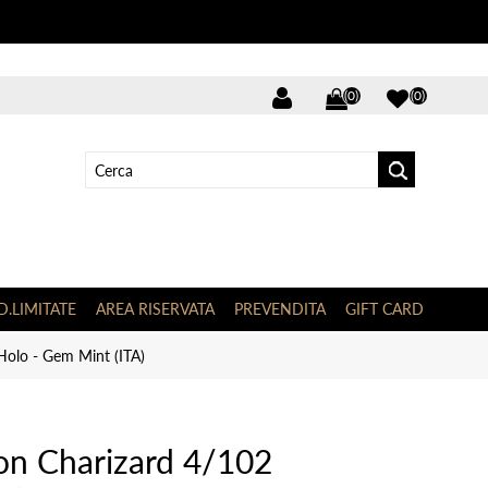
(0)
(0)
D.LIMITATE
AREA RISERVATA
PREVENDITA
GIFT CARD
olo - Gem Mint (ITA)
n Charizard 4/102