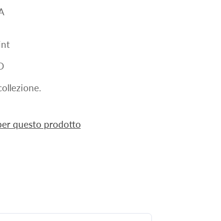
A
nt
D
ollezione.
 per questo prodotto