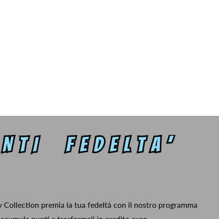
y Collection premia la tua fedeltà con il nostro programma
ccumula punti e trasformali in credito euro