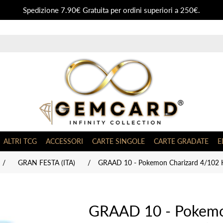
Spedizione 7.90€ Gratuita per ordini superiori a 250€.
ALTRI TCG
ACCESSORI
CARTE SINGOLE
CARTE GRADATE
E
/
GRAN FESTA (ITA)
/
GRAAD 10 - Pokemon Charizard 4/102 H
GRAAD 10 - Pokemo