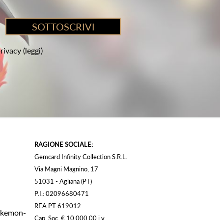
privacy
(leggi)
RAGIONE SOCIALE:
Gemcard Infinity Collection S.R.L.
Via Magni Magnino, 17
51031 - Agliana (PT)
P.I.: 02096680471
REA PT 619012
Pokemon-
Cap. Soc. € 10.000,00 i.v.