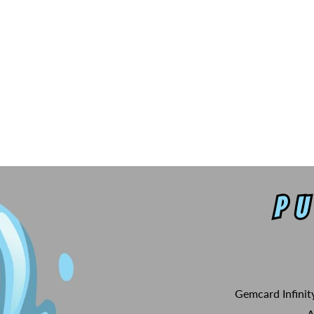
Gemcard Infinit
A