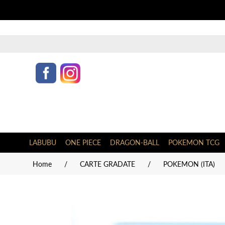
LABUBU
ONE PIECE
DRAGON-BALL
POKEMON TCG
Home
/
CARTE GRADATE
/
POKEMON (ITA)