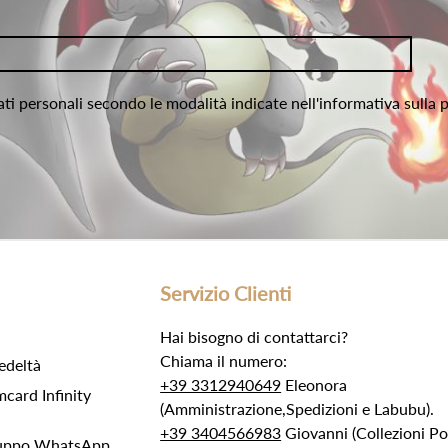
ati personali secondo le modalità indicate nell'informativa sulla 
Servizio Clienti
Hai bisogno di contattarci?
Chiama il numero:
edeltà
+39 3312940649
Eleonora
ard Infinity
(Amministrazione,Spedizioni e Labubu).
+39 3404566983
Giovanni (Collezioni 
Gruppo WhatsApp