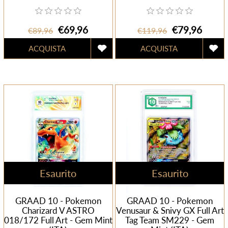
€69,96
€79,96
€89,96
€119,96
Esaurito
Esaurito
GRAAD 10 - Pokemon
GRAAD 10 - Pokemon
Charizard V ASTRO
Venusaur & Snivy GX Full Art
018/172 Full Art - Gem Mint
Tag Team SM229 - Gem