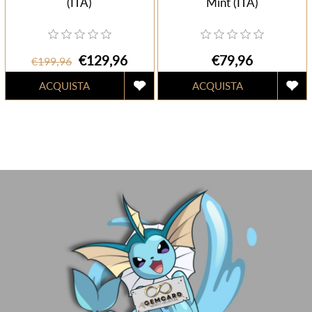
(ITA)
Mint (ITA)
€129,96
€79,96
€199,96