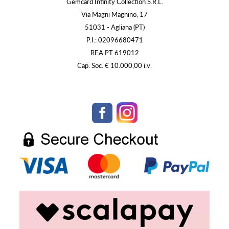
Gemcard Infinity Collection S.R.L.
Via Magni Magnino, 17
51031 - Agliana (PT)
P.I.: 02096680471
REA PT 619012
Cap. Soc. € 10.000,00 i.v.