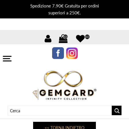
Spedizione 7.90€ Gratuita per ordini
superiori a 250€.
(0)
(0)
<< TORNA INDIETRO