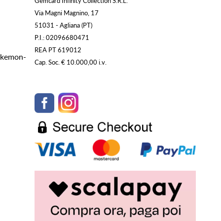
Gemcard Infinity Collection S.R.L.
Via Magni Magnino, 17
51031 - Agliana (PT)
P.I.: 02096680471
REA PT 619012
Pokemon-
Cap. Soc. € 10.000,00 i.v.