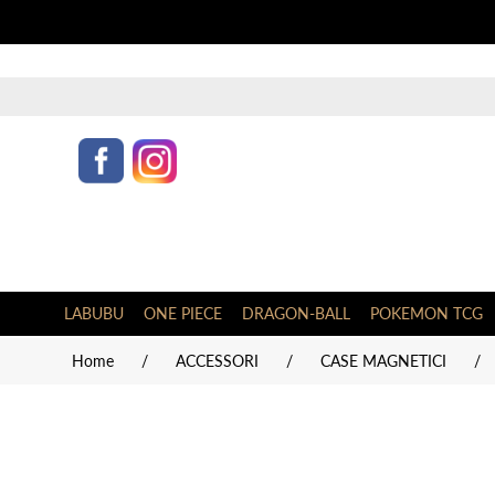
LABUBU
ONE PIECE
DRAGON-BALL
POKEMON TCG
Home
/
ACCESSORI
/
CASE MAGNETICI
/