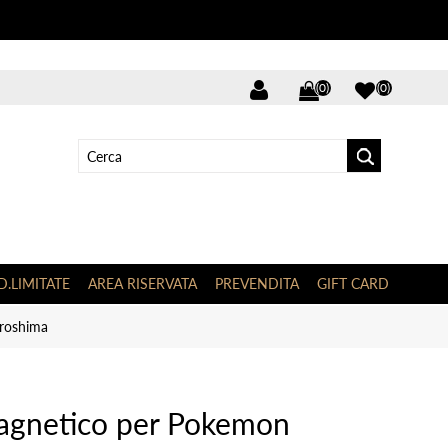
(0)
(0)
D.LIMITATE
AREA RISERVATA
PREVENDITA
GIFT CARD
iroshima
magnetico per Pokemon