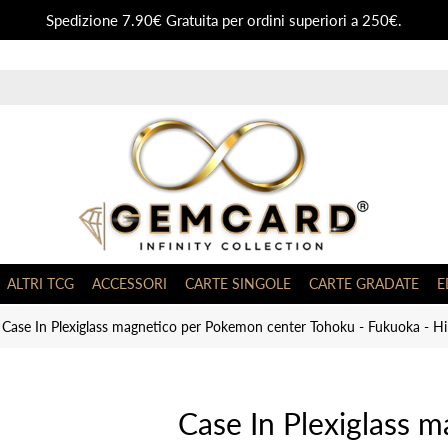
Spedizione 7.90€ Gratuita per ordini superiori a 250€.
ALTRI TCG
ACCESSORI
CARTE SINGOLE
CARTE GRADATE
E
Case In Plexiglass magnetico per Pokemon center Tohoku - Fukuoka - H
Case In Plexiglass 