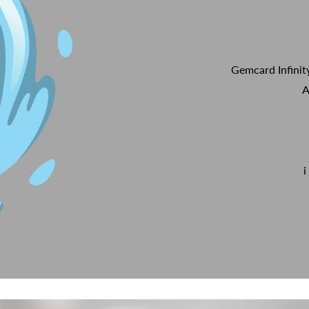
Gemcard Infinit
A
i