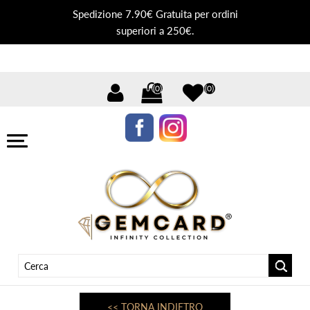
Spedizione 7.90€ Gratuita per ordini
superiori a 250€.
(0)
(0)
<< TORNA INDIETRO