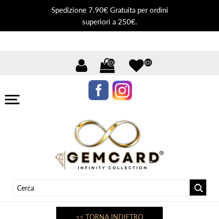
Spedizione 7.90€ Gratuita per ordini
superiori a 250€.
(0)
(0)
<< TORNA INDIETRO