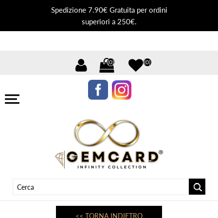
Spedizione 7.90€ Gratuita per ordini
superiori a 250€.
(0)
(0)
<< TORNA INDIETRO