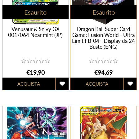
Esaurito
Esaurito
Venusaur & Snivy GX
Dragon Ball Super Card
001/064 Near mint (JP)
Game: Fusion World - Ultra
Limit FB-04 - Display da 24
Buste (ENG)
€19,90
€94,69