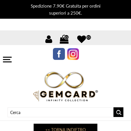
Spedizione 7.90€ Gratuita per ordini
superiori a 250€.
(0)
(0)
<< TORNA INDIETRO