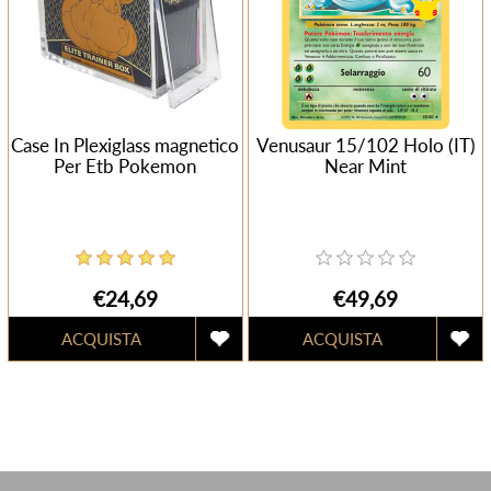
Case In Plexiglass magnetico
Venusaur 15/102 Holo (IT)
Per Etb Pokemon
Near Mint
€24,69
€49,69