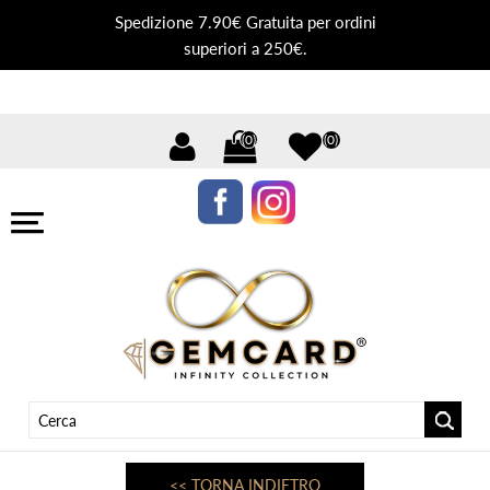
Spedizione 7.90€ Gratuita per ordini
superiori a 250€.
(0)
(0)
<< TORNA INDIETRO