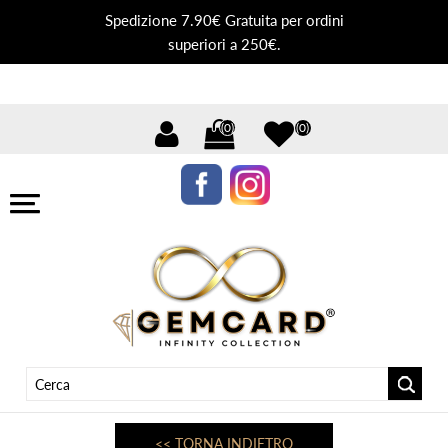
Spedizione 7.90€ Gratuita per ordini
superiori a 250€.
(0)
(0)
<< TORNA INDIETRO