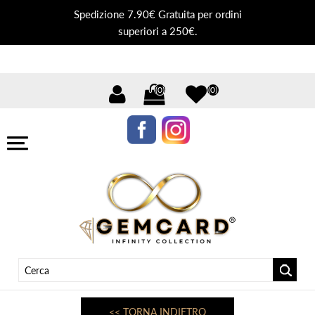
Spedizione 7.90€ Gratuita per ordini
superiori a 250€.
(0)
(0)
<< TORNA INDIETRO