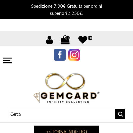
Spedizione 7.90€ Gratuita per ordini
superiori a 250€.
(0)
(0)
<< TORNA INDIETRO