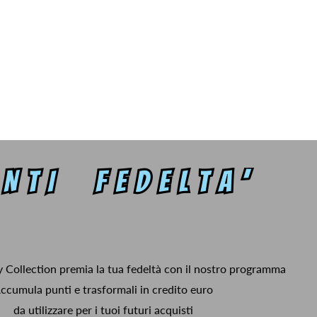
y Collection premia la tua fedeltà con il nostro programma
ccumula punti e trasformali in credito euro
da utilizzare per i tuoi futuri acquisti