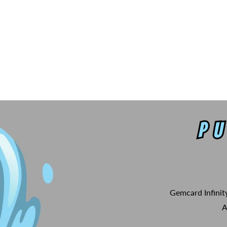
Gemcard Infinit
A