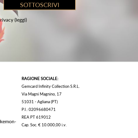
privacy
(leggi)
RAGIONE SOCIALE:
Gemcard Infinity Collection S.R.L.
Via Magni Magnino, 17
51031 - Agliana (PT)
P.I.: 02096680471
REA PT 619012
Pokemon-
Cap. Soc. € 10.000,00 i.v.