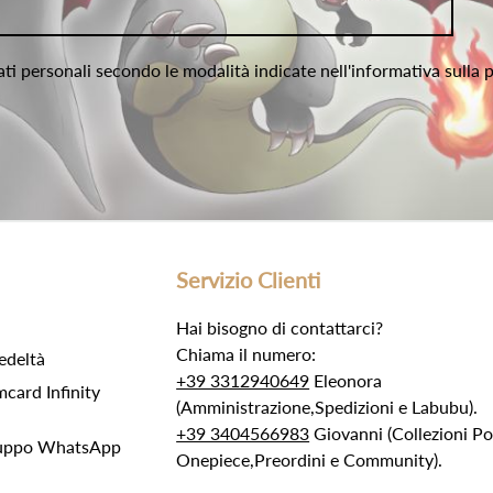
ati personali secondo le modalità indicate nell'informativa sulla 
Servizio Clienti
Hai bisogno di contattarci?
Chiama il numero:
edeltà
+39 3312940649
Eleonora
ard Infinity
(Amministrazione,Spedizioni e Labubu).
+39 3404566983
Giovanni (Collezioni 
Gruppo WhatsApp
Onepiece,Preordini e Community).