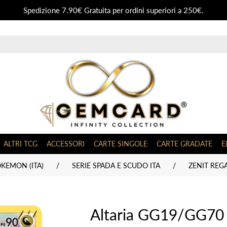
Spedizione 7.90€ Gratuita per ordini superiori a 250€.
ALTRI TCG
ACCESSORI
CARTE SINGOLE
CARTE GRADATE
E
KEMON (ITA)
/
SERIE SPADA E SCUDO ITA
/
ZENIT REGA
Altaria GG19/GG70 