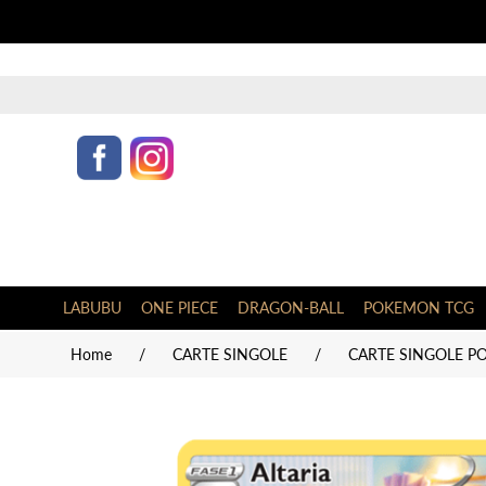
LABUBU
ONE PIECE
DRAGON-BALL
POKEMON TCG
Home
/
CARTE SINGOLE
/
CARTE SINGOLE PO