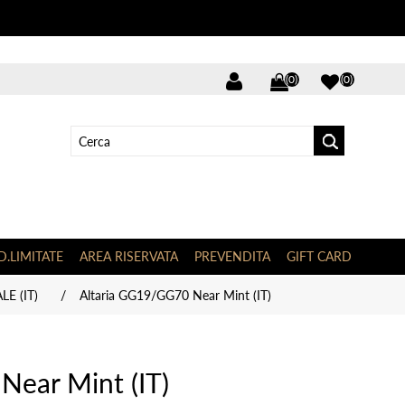
(0)
(0)
D.LIMITATE
AREA RISERVATA
PREVENDITA
GIFT CARD
LE (IT)
/
Altaria GG19/GG70 Near Mint (IT)
Near Mint (IT)