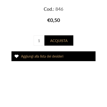
Cod.:
846
€0,50