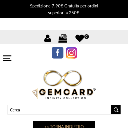
Spedizione 7.90€ Gratuita per ordini
superiori a 250€.
(0)
(0)
<< TORNA INDIETRO