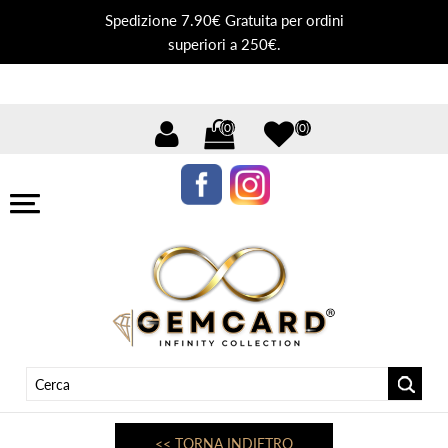
Spedizione 7.90€ Gratuita per ordini
superiori a 250€.
(0)
(0)
<< TORNA INDIETRO