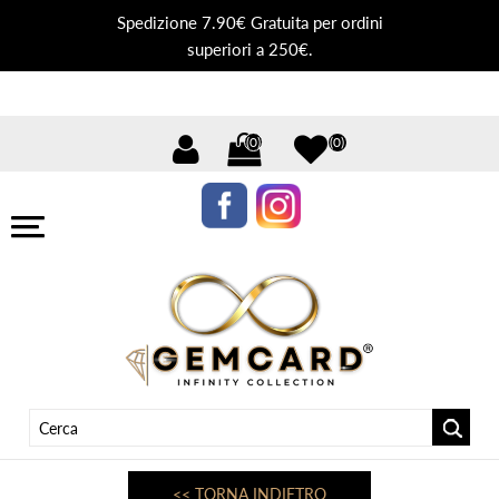
Spedizione 7.90€ Gratuita per ordini
superiori a 250€.
(0)
(0)
<< TORNA INDIETRO