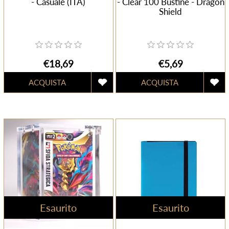
- Casuale (ITA)
- Clear 100 Bustine - Dragon
Shield
€18,69
€5,69
Esaurito
Esaurito