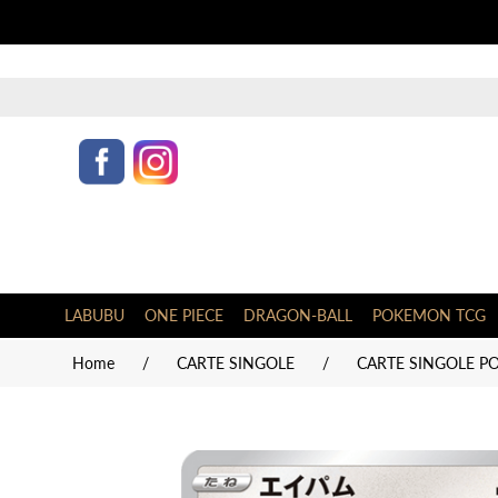
LABUBU
ONE PIECE
DRAGON-BALL
POKEMON TCG
Home
/
CARTE SINGOLE
/
CARTE SINGOLE P