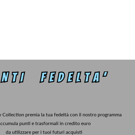
y Collection premia la tua fedeltà con il nostro programma
ccumula punti e trasformali in credito euro
da utilizzare per i tuoi futuri acquisti