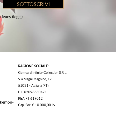
privacy
(leggi)
RAGIONE SOCIALE:
Gemcard Infinity Collection S.R.L.
Via Magni Magnino, 17
51031 - Agliana (PT)
P.I.: 02096680471
REA PT 619012
Pokemon-
Cap. Soc. € 10.000,00 i.v.