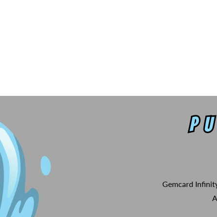
Gemcard Infinit
A