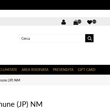
(0)
(0)
D.LIMITATE
AREA RISERVATA
PREVENDITA
GIFT CARD
mune (JP) NM
une (JP) NM