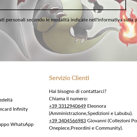
ati personali secondo le modalità indicate nell'informativa sulla 
Servizio Clienti
Hai bisogno di contattarci?
Chiama il numero:
edeltà
+39 3312940649
Eleonora
ard Infinity
(Amministrazione,Spedizioni e Labubu).
+39 3404566983
Giovanni (Collezioni 
Gruppo WhatsApp
Onepiece,Preordini e Community).