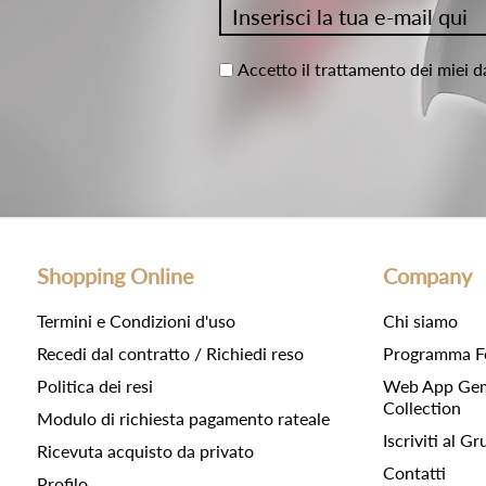
Accetto il trattamento dei miei d
Shopping Online
Company
Termini e Condizioni d'uso
Chi siamo
Recedi dal contratto / Richiedi reso
Programma F
Politica dei resi
Web App Gemc
Collection
Modulo di richiesta pagamento rateale
Iscriviti al 
Ricevuta acquisto da privato
Contatti
Profilo