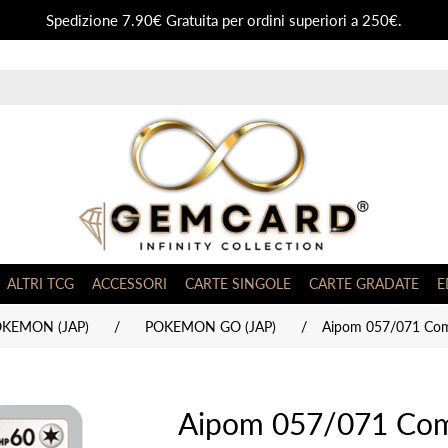
Spedizione 7.90€ Gratuita per ordini superiori a 250€.
ALTRI TCG
ACCESSORI
CARTE SINGOLE
CARTE GRADATE
E
OKEMON (JAP)
/
POKEMON GO (JAP)
/
Aipom 057/071 Co
Aipom 057/071 Com